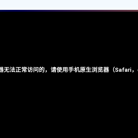
竞赛事情有独钟，华体会能很好地满足他们的需求。
特的奖励机制***，吸引用户持续参与。这种机制不仅包括传统的现金返还
允许用户通过参与活动来积累积分，并用这些积分兑换各种奖励。例如，
外的优惠券或甚至是现金奖励，这种设计不仅增加了用户的参与感，也提
**用户之间的互动***，通过构建互动社群，让用户之间可以分享经验和
还能鼓励新用户参与其中。例如，在社群中，用户可以交流对即将进行的
种信息的共享无疑可以提升用户的胜算，同时也使得整个投注过程变得**更
的体验，华体会注重***用户界面的设计***以及操作流程的优化。无论
到自己所需的功能，并且操作简单直观。例如，用户可以迅速找到赛事信
每位用户都能轻松投入到他们的体育梦想中。
**
支持和用户安全***也极为重视。在技术方面，华体会采用先进的加密技术