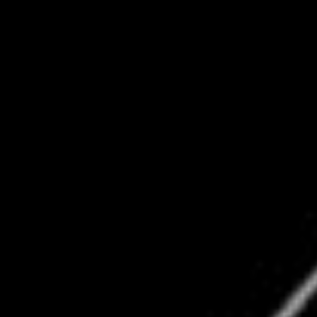
遵循相关法规，提供合法合规的投注平台，用户可以放心参与各种活动，
来越多用户选择华体会的重要原因。
体验**
名篮球迷，注册华体会后首先体验了实时数据分析功能。在~他**进行了
分析，最终取得了可观的收益。这种基于数据的投注方式不仅提升了他的
样化玩法和功能，用户不仅能够享受到更具沉浸感的娱乐体验，还能通过
特色功能和安全保障使得华体会成为越来越多用户的**首选娱乐平台**
*
提供了***多样化的付费方式***，方便用户根据自己的需求选择。无论
子支付，用户都能轻松完成资金的充值与提现。这种灵活性不仅提升了用
积极性。面对不同的支付习惯，华体会意识到确保每位用户的资金安全和
系统，确保其快速可靠。
会也在不断进行***系统升级与内容更新***。平台定期引入新游戏、新