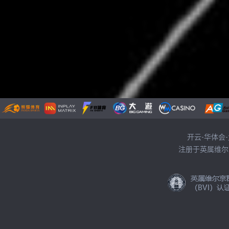
通过这些综合措施，
变化，华体会都将始
返回文章列
金球奖为何备受争议和关注
1
**金球奖为何备受争议和关注** 作为全球影视界极具影
2026-08-08 02:09:07