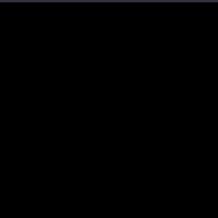
，欧...
德甲...
育竞...
全球...