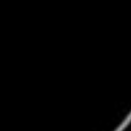
鲜感，而后续开发的
会会推出相关的赛事
了投注的成功率。
**优质的客户服务**
另外，华体会还特别注
24小时在线客服。
持及回复，用户的疑
**社交媒体的利用**
随着社交媒体的发展
息、赛事分析和用户
道，这为华体会提供
**总结下步发展的方向
在未来的发展方向上
用户的综合体验。例
更加生动有趣。此外
用户提供更丰富的娱