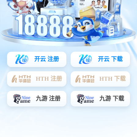
华体会体育app下载
探索深度体育内容
在华体会体育app下载，您可阅读到专业的体育
分析、赛事评论和球员专访，深入了解体育世界
的精彩故事。
浏览全部文章
所有文章