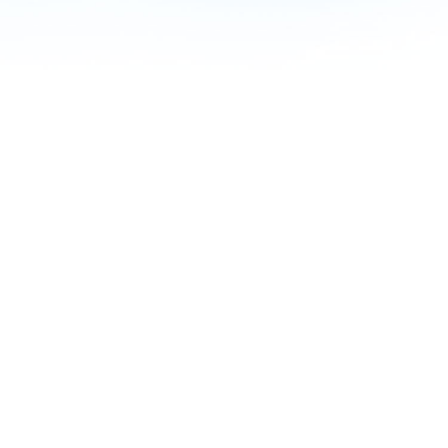
blog
青少年篮球启蒙教育实践与反思
**青少年篮球启蒙教育实践探索** 篮球作为一项集竞技与团队合
Admin